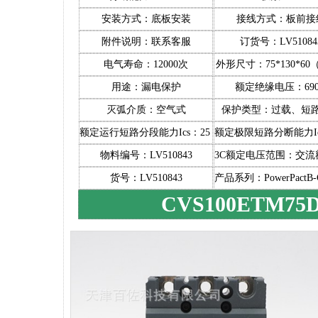
安装方式：底板安装
接线方式：板前接
附件说明：联系客服
订货号：LV51084
电气寿命：12000次
外形尺寸：75*130*60
用途：漏电保护
额定绝缘电压：69
灭弧介质：空气式
保护类型：过载、短
额定运行短路分段能力Ics：25（KA）
额定极限短路分断能力Ic
物料编号：LV510843
3C额定电压范围：交流额
货号：LV510843
产品系列：PowerPactB-
CVS100ETM7