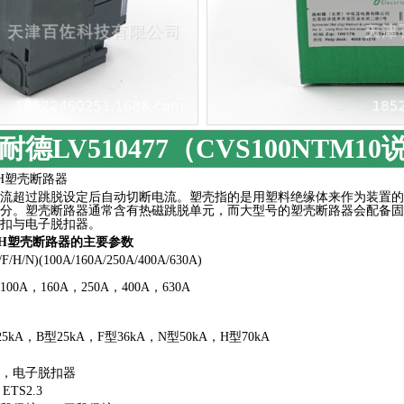
耐德LV510477（CVS100NTM10
N/H塑壳断路器
流超过跳脱设定后自动切断电流。塑壳指的是用塑料绝缘体来作为装置的
分。塑壳断路器通常含有热磁跳脱单元，而大型号的塑壳断路器会配备固
扣与电子脱扣器。
/N/H塑壳断路器的主要参数
/N)(100A/160A/250A/400A/630A)
A，160A，250A，400A，630A
A，B型25kA，F型36kA，N型50kA，H型70kA
，电子脱扣器
TS2.3