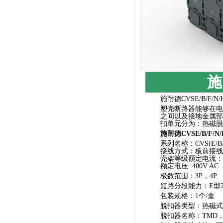
施
施耐德CVSE/B/F/
塑壳断路器能够在电
之间以及接地金属部
扣单元分为：热磁脱
施耐德CVSE/B/F
系列名称：CVS(E/B/F/H
接线方式：板前接线
壳架等级额定电流：100
额定电压: 400V AC
极数范围：3P，4P
短路分段能力：E型25k
包装规格：1个/盒
脱扣器类型：热磁式
脱扣器名称：TMD，E