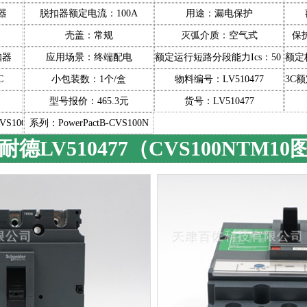
器
脱扣器额定电流：100A
用途：漏电保护
壳盖：常规
灭弧介质：空气式
保
扣器
应用场景：终端配电
额定运行短路分段能力Ics：50（KA
额定
C
小包装数：1个/盒
物料编号：LV510477
3C
型号报价：465.3元
货号：LV510477
VS100N
系列：PowerPactB-CVS100N
耐德LV510477（CVS100NTM10