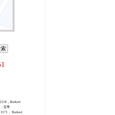
1
218，Burkert
47，宝帝
3171， Burkert