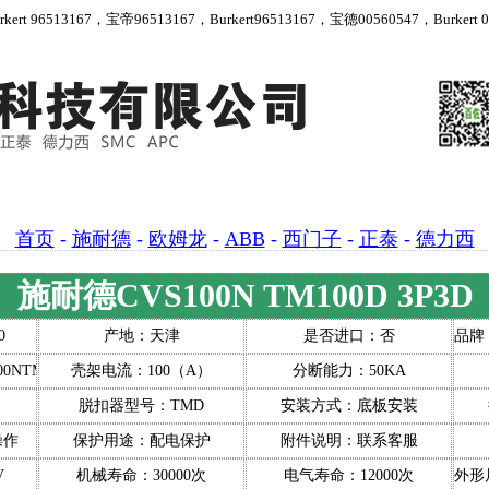
 96513167，宝帝96513167，Burkert96513167，宝德00560547，Burkert 00
首页
-
施耐德
-
欧姆龙
-
ABB
-
西门子
-
正泰
-
德力西
施耐德CVS100N TM100D 3P3D
0
产地：天津
是否进口：否
品牌：S
0NTM100D3P3D100D）
壳架电流：100（A）
分断能力：50KA
脱扣器型号：TMD
安装方式：底板安装
操作
保护用途：配电保护
附件说明：联系客服
V
机械寿命：30000次
电气寿命：12000次
外形尺