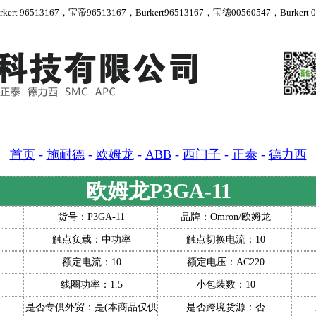
 96513167，宝帝96513167，Burkert96513167，宝德00560547，Burkert 00
首页
-
施耐德
-
欧姆龙
-
ABB
-
西门子
-
正泰
-
德力西
欧姆龙P3GA-11
货号：P3GA-11
品牌：Omron/欧姆龙
触点负载：中功率
触点切换电流：10
额定电流：10
额定电压：AC220
线圈功率：1.5
小包装数：10
1
是否专供外贸：是(本商品仅供外贸用途，可能不符合境内产品标准
是否跨境货源：否