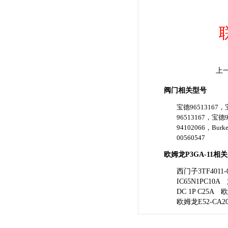
上
阀门相关型号
宝德96513167，宝
96513167，宝德9
94102066，Burk
00560547
欧姆龙P3GA-11相
西门子3TF4011-
IC65N1PC10A
DC 1P C25A
欧
欧姆龙E52-CA20A