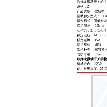
欧姆龙微动开关的主
系列：Z
产品类型： 按钮型
辅助触头型式： 1C/
操作形式：面板安装按
接点间隔： 0.5mm
动作力：2.45-3.43N
额定电压：AC125V/AC2
额定电流： 15A
接点规格： 铆钉
端子种类： 螺钉紧
防护等级： Class I
欧姆龙微动开关的物
机械寿命: 10万次
使用环境温度: -25°C