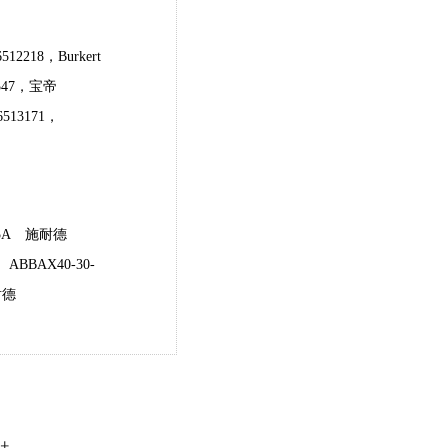
12218，Burkert
0547，宝帝
6513171，
5A
施耐德
ABBAX40-30-
耐德
计