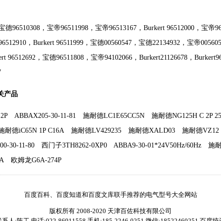
德96510308，宝帝96511998，宝帝96513167，Burkert 96512000，宝帝965
6512910，Burkert 96511999，宝德00560547，宝德22134932，宝帝0056
ert 96512692，宝德96511808，宝帝94102066，Burkert21126678，Burkert9
7
相关产品
2P
ABBAX205-30-11-81
施耐德LC1E65CC5N
施耐德NG125H C 2P 2
施耐德iC65N 1P C16A
施耐德LV429235
施耐德XALD03
施耐德VZ12
0-30-11-80
西门子3TH8262-0XP0
ABBA9-30-01*24V50Hz/60Hz
施
A
欧姆龙G6A-274P
百度百科、百度知道和百度文库联手推荐的电气型号大全网站
版权所有 2008-2020 天津百佐科技有限公司
系人:陈工 电话:022-86911558 手机:185-2246-0251 微信:18522460251
百度统