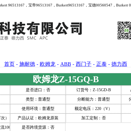
 96513167，宝帝96513167，Burkert96513167，宝德00560547，Burkert 00
首页
-
施耐德
-
欧姆龙
-
ABB
-
西门子
-
正泰
-
德力西
欧姆龙Z-15GQ-B
是否进口：否
订货号：Z-15GD-B
类型：普通型
分断能力：普通型
使用环境：普通型
额定电压：220（V）
万次）
产品认证：欧姆龙原装
加工定制：否
流1000V
是否跨境货源：否