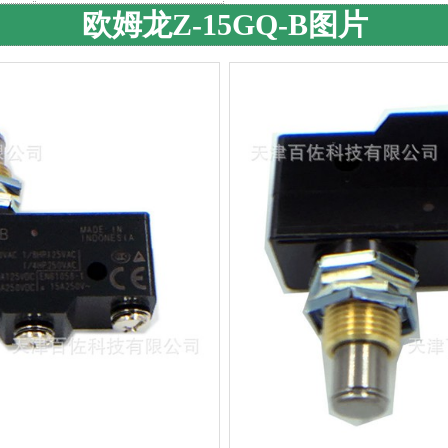
欧姆龙Z-15GQ-B图片